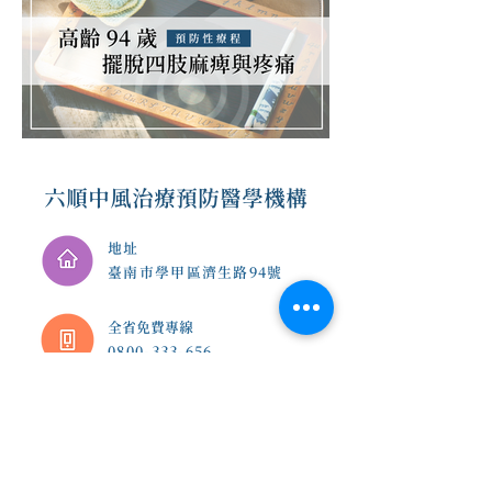
六順中風治療預防醫學機構
地址
臺南市學甲區濟生路94號
​全省免費專線
0800-333-656
E-mail
6shin.service@gmail.co
m