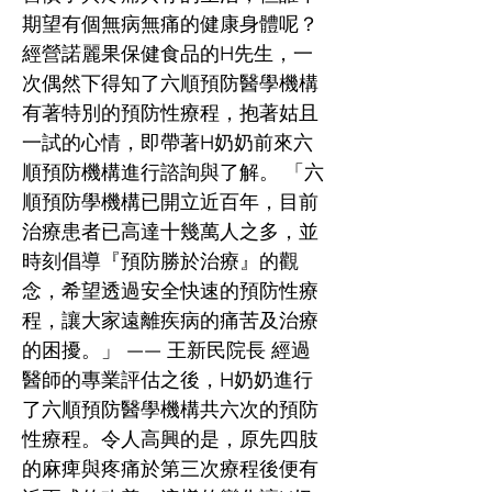
期望有個無病無痛的健康身體呢？
經營諾麗果保健食品的H先生，一
次偶然下得知了六順預防醫學機構
有著特別的預防性療程，抱著姑且
一試的心情，即帶著H奶奶前來六
順預防機構進行諮詢與了解。 「六
順預防學機構已開立近百年，目前
治療患者已高達十幾萬人之多，並
時刻倡導『預防勝於治療』的觀
念，希望透過安全快速的預防性療
程，讓大家遠離疾病的痛苦及治療
的困擾。」 —— 王新民院長 經過
醫師的專業評估之後，H奶奶進行
了六順預防醫學機構共六次的預防
性療程。令人高興的是，原先四肢
的麻痺與疼痛於第三次療程後便有