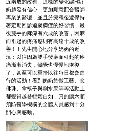
近兩成的改善，這樣的變化讓H奶
奶越發有信心，更加願意配合醫師
專業的醫囑，並且於療程後還保持
著定期回診追蹤病症的好習慣，最
後雙手的麻痺有六成的改善，因麻
而引起的疼痛感則有高達十成的改
善！ H先生開心地分享奶奶的近
況：以往因為雙手發麻而引起的疼
痛漸漸消失，觸覺也慢慢地恢復
了，甚至可以重拾以往每日都會進
行的活動！看到奶奶於做工藝、念
佛珠、拿筷子與削水果等等活動上
都變得越發輕鬆自如，真的讓六順
預防醫學機構的全體人員感到十分
開心與感動。