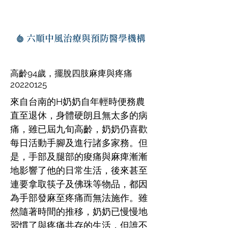
六順中風治療與預防醫學機構
高齡94歲，擺脫四肢麻痺與疼痛
20220125
來自台南的H奶奶自年輕時便務農
直至退休，身體硬朗且無太多的病
痛，雖已屆九旬高齡，奶奶仍喜歡
每日活動手腳及進行諸多家務。但
是，手部及腿部的痠痛與麻痺漸漸
地影響了他的日常生活，後來甚至
連要拿取筷子及佛珠等物品，都因
為手部發麻至疼痛而無法施作。雖
然隨著時間的推移，奶奶已慢慢地
習慣了與疼痛共存的生活，但誰不