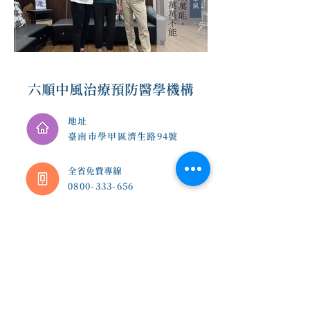
六順中風治療預防醫學機構
地址
臺南市學甲區濟生路94號
​全省免費專線
0800-333-656
E-mail
6shin.service@gmail.co
m
台南總院 |
(06)7832-136
臺南市學甲區濟生路94號