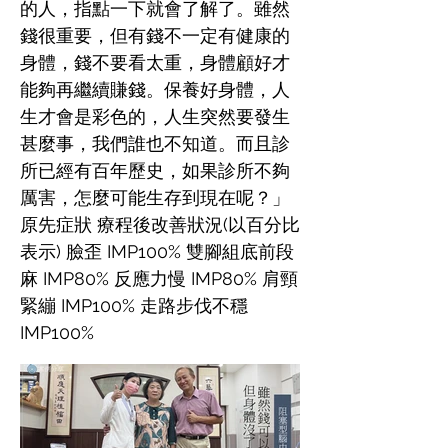
的人，指點一下就會了解了。雖然
錢很重要，但有錢不一定有健康的
身體，錢不要看太重，身體顧好才
能夠再繼續賺錢。保養好身體，人
生才會是彩色的，人生突然要發生
甚麼事，我們誰也不知道。而且診
所已經有百年歷史，如果診所不夠
厲害，怎麼可能生存到現在呢？」
原先症狀 療程後改善狀況(以百分比
表示) 臉歪 IMP100% 雙腳組底前段
麻 IMP80% 反應力慢 IMP80% 肩頸
緊繃 IMP100% 走路步伐不穩
IMP100%