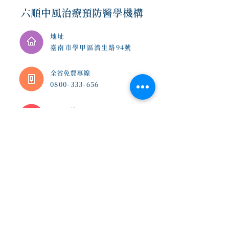
六順中風治療預防醫學機構
地址
臺南市學甲區濟生路94號
​全省免費專線
0800-333-656
E-mail
6shin.service@gmail.co
m
台南總院 |
(06)7832-136
臺南市學甲區濟生路94號
新店分院 |
(02)8914-7237
新北市新店區北新路二段10
號
林口分院 |
(03)3277-696