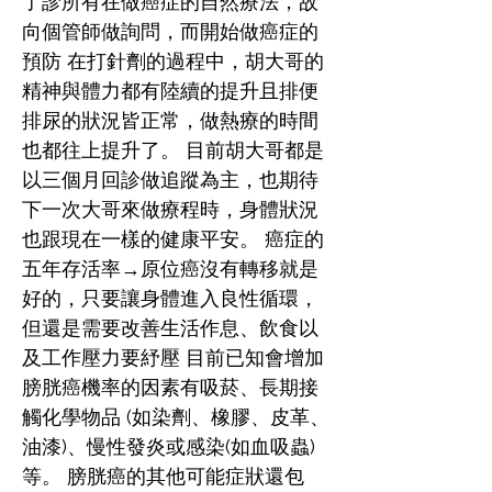
了診所有在做癌症的自然療法，故
向個管師做詢問，而開始做癌症的
預防 在打針劑的過程中，胡大哥的
精神與體力都有陸續的提升且排便
排尿的狀況皆正常，做熱療的時間
也都往上提升了。 目前胡大哥都是
以三個月回診做追蹤為主，也期待
下一次大哥來做療程時，身體狀況
也跟現在一樣的健康平安。 癌症的
五年存活率→原位癌沒有轉移就是
好的，只要讓身體進入良性循環，
但還是需要改善生活作息、飲食以
及工作壓力要紓壓 目前已知會增加
膀胱癌機率的因素有吸菸、長期接
觸化學物品 (如染劑、橡膠、皮革、
油漆)、慢性發炎或感染(如血吸蟲)
等。 膀胱癌的其他可能症狀還包