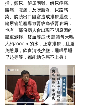
括，頻尿、解尿困難、解尿疼痛、
腰痛、腹痛，及膀胱炎、尿路感
染、膀胱出口阻塞造成排尿遲緩，
輸尿管阻塞導致腎絞痛或腎衰竭，
也有一部份病人會出現不明原因的
體重減輕、貧血等症狀 建議每天喝
大約2000cc的水，正常排尿，且避
免憋尿，飲食清淡少鹽，睡眠早睡
早起等等，都能助你癌不上身！