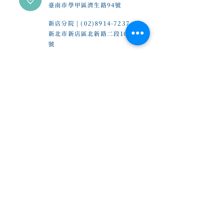
臺南市學甲區濟生路94號
新店分院 |
(02)8914-7237
新北市新店區北新路二段10
號
林口分院 |
(03)3277-696
桃園縣龜山區文七五街86號
台中分院 |
(04)2330-0278
台中市霧峰區中正路77號