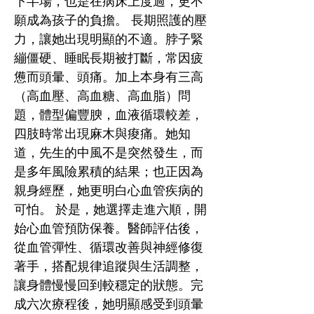
下半場，也是在病床上度過，更不
願成為孩子的負擔。 長期照護的壓
力，讓她出現明顯的不適。脖子緊
繃僵硬、睡眠長期被打斷，常因疲
憊而頭暈、頭痛。加上本身有三高
（高血壓、高血糖、高血脂）問
題，體型偏豐腴，血液循環較差，
四肢時常出現麻木與痠痛。她知
道，先生的中風不是突然發生，而
是多年風險累積的結果；也正因為
親身經歷，她更明白心血管疾病的
可怕。 於是，她選擇走進六順，開
始心血管預防保養。醫師評估後，
從血管彈性、循環改善與神經修復
著手，搭配規律追蹤與生活調整，
讓身體慢慢回到較穩定的狀態。完
成六次療程後，她明顯感受到頭暈