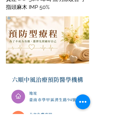
指頭麻木 IMP 50%
六順中風治療預防醫學機構
地址
臺南市學甲區濟生路94號
​全省免費專線
0800-333-656