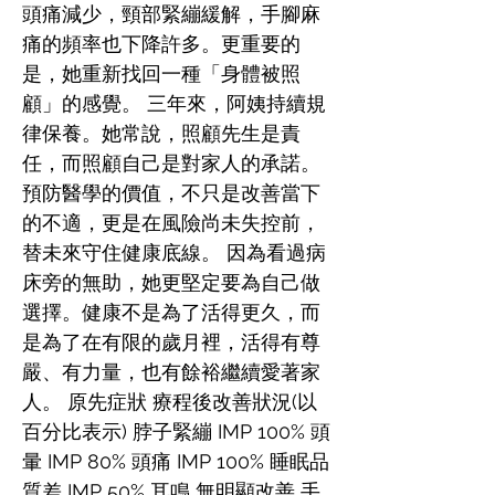
頭痛減少，頸部緊繃緩解，手腳麻
痛的頻率也下降許多。更重要的
是，她重新找回一種「身體被照
顧」的感覺。 三年來，阿姨持續規
律保養。她常說，照顧先生是責
任，而照顧自己是對家人的承諾。
預防醫學的價值，不只是改善當下
的不適，更是在風險尚未失控前，
替未來守住健康底線。 因為看過病
床旁的無助，她更堅定要為自己做
選擇。健康不是為了活得更久，而
是為了在有限的歲月裡，活得有尊
嚴、有力量，也有餘裕繼續愛著家
人。 原先症狀 療程後改善狀況(以
百分比表示) 脖子緊繃 IMP 100% 頭
暈 IMP 80% 頭痛 IMP 100% 睡眠品
質差 IMP 50% 耳鳴 無明顯改善 手