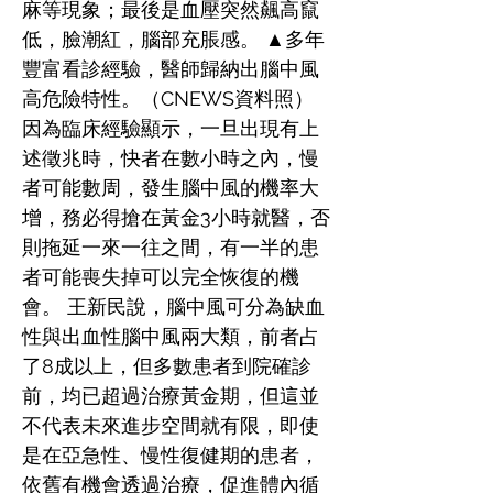
麻等現象；最後是血壓突然飆高竄
低，臉潮紅，腦部充脹感。 ▲多年
豐富看診經驗，醫師歸納出腦中風
高危險特性。（CNEWS資料照）
因為臨床經驗顯示，一旦出現有上
述徵兆時，快者在數小時之內，慢
者可能數周，發生腦中風的機率大
增，務必得搶在黃金3小時就醫，否
則拖延一來一往之間，有一半的患
者可能喪失掉可以完全恢復的機
會。 王新民說，腦中風可分為缺血
性與出血性腦中風兩大類，前者占
了8成以上，但多數患者到院確診
前，均已超過治療黃金期，但這並
不代表未來進步空間就有限，即使
是在亞急性、慢性復健期的患者，
依舊有機會透過治療，促進體內循