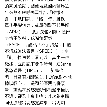
的高風險期，國健署及國內醫界近
年來無不疾呼民眾牢記「臨微不
亂」中風口訣，「臨」時手腳軟：
單側手腳無力，或單側舉不起手腳
（ARM）；「微」笑也困難：臉部
表情不對稱，或嘴角歪斜
（FACE）；講話「不」清楚：口齒
不清或無法表達（SPEECH）；別
「亂」快送醫：看到以上其中一種
徵兆，立刻記下發作時間，通知119
緊急送醫（TIME）。 王新民強
調，日常有3個徵兆，民眾絕對不能
掉以輕心，一是頸部僵硬合併頭
暈，重點在於感覺頸部動起來極度
不適，卻又非痠非痛；其次為身體
同側肢體出現感覺異常，出現刺、