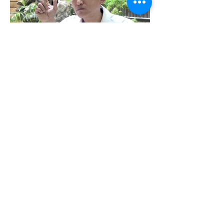
六順中風治療預防醫學機構
地址
臺南市學甲區濟生路94號
​全省免費專線
0800-333-656
E-mail
6shin.service@gmail.co
m
台南總院 |
(06)7832-136