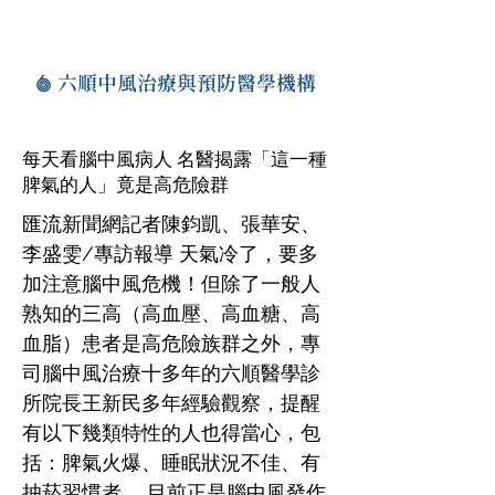
六順中風治療與預防醫學機構
每天看腦中風病人 名醫揭露「這一種
脾氣的人」竟是高危險群
匯流新聞網記者陳鈞凱、張華安、
李盛雯/專訪報導 天氣冷了，要多
加注意腦中風危機！但除了一般人
熟知的三高（高血壓、高血糖、高
血脂）患者是高危險族群之外，專
司腦中風治療十多年的六順醫學診
所院長王新民多年經驗觀察，提醒
有以下幾類特性的人也得當心，包
括：脾氣火爆、睡眠狀況不佳、有
抽菸習慣者。 目前正是腦中風發作