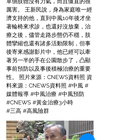
單側肢體沒有力氣，而且僵直的很
厲害。 王新民說，身為家庭唯一經
濟支持的他，直到中風10年後才坐
著輪椅來求診，也還好沒放棄，治
療之後，儘管走路步態仍不穩，肢
體攣縮也還有諸多活動限制，但事
後寄來感謝影片中，他已經可以牽
著另一半的手在公園散步了，凸顯
事前預防以及事後積極治療的重要
性。 照片來源：CNEWS資料照 資
料來源：CNEWS資料照 #中風 #
媒體報導 #中風治療 #中風預防
#CNEWS #黃金治療3小時
#三高 #高風險群