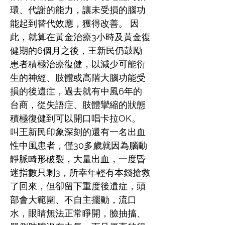
環、代謝的能力，讓未受損的腦功
能起到替代效應，獲得改善。 因
此，就算在黃金治療3小時及黃金復
健期的6個月之後，王新民仍鼓勵
患者積極治療復健，以減少可能衍
生的神經、肢體或高階大腦功能受
損的後遺症，過去就有中風6年的
台商，從失語症、肢體攣縮的狀態
積極復健到可以開口唱卡拉OK。
叫王新民印象深刻的還有一名出血
性中風患者，僅30多歲就因為腦動
靜脈畸形破裂，大量出血，一度昏
迷指數只剩3，所幸年輕有本錢搶救
了回來，但卻留下重度後遺症，頭
部會大範圍、不自主擺動，流口
水，眼睛無法正常睜開，臉抽搐、