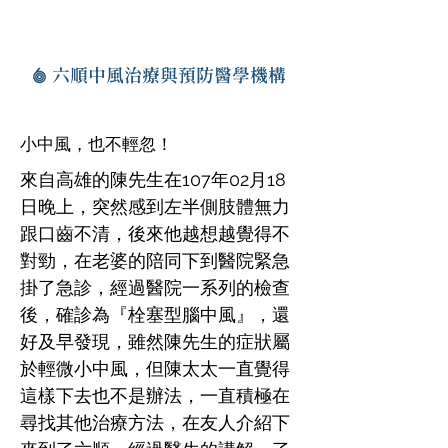
六順中風治療與預防醫學機構
小中風，也不輕忽！
來自高雄的陳先生在107年02月18
日晚上，突然感到左半側肢體無力
跟口齒不清，後來他越想越覺得不
對勁，在老婆的陪同下到醫院緊急
掛了急診，經過醫院一系列的檢查
後，確診為『栓塞型腦中風』，還
好及早發現，雖然陳先生的症狀屬
於輕微小中風，但陳太太一直覺得
這樣下去也不是辦法，一直積極在
尋找其他治療方法，在友人介紹下