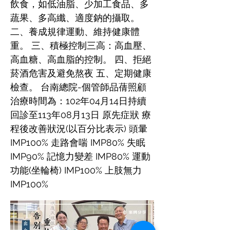
飲食，如低油脂、少加工食品、多
蔬果、多高纖、適度鈉的攝取。
二、養成規律運動、維持健康體
重。 三、積極控制三高：高血壓、
高血糖、高血脂的控制。 四、拒絕
菸酒危害及避免熬夜 五、定期健康
檢查。 台南總院-個管師品蒨照顧
治療時間為：102年04月14日持續
回診至113年08月13日 原先症狀 療
程後改善狀況(以百分比表示) 頭暈
IMP100% 走路會喘 IMP80% 失眠
IMP90% 記憶力變差 IMP80% 運動
功能(坐輪椅) IMP100% 上肢無力
IMP100%