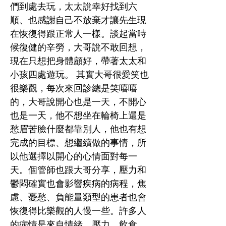
們到處去玩，太太說幸好找到六
順、也感謝自己不放棄才讓先生現
在恢復得跟正常人一樣。談起當時
候復健的辛勞，大哥說不敢回想，
現在只想把身體顧好，帶著太太和
小孩四處遊玩。 其實大哥很愛笑也
很樂觀，每次來回診總是笑嘻嘻
的，大哥說開心也是一天，不開心
也是一天，他不想坐在輪椅上還是
愁眉苦臉什麼都靠別人，他也有想
完成的目標、想繼續做的事情，所
以他選擇以開心的心情面對每一
天。個管師也跟大哥分享，壓力和
鬱悶確實也會影響疾病的病程，焦
慮、憂愁、負能量類型的患者也會
恢復得比樂觀的人慢一些。許多人
的病情是來自情緒、壓力、飲食，