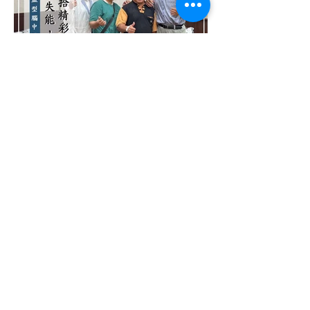
六順中風治療預防醫學機構
地址
臺南市學甲區濟生路94號
​全省免費專線
0800-333-656
E-mail
6shin.service@gmail.co
m
台南總院 |
(06)7832-136