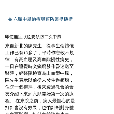
六順中風治療與預防醫學機構
即使無症狀也要預防二次中風
來自新北的陳先生，從事生命禮儀
工作已有10多了，平時作息較不規
律，有高血壓及高血酯慢性病史，
一日在睡覺時突癲癇發作昏迷送至
醫院，經醫院檢查為出血型中風，
陳先生表示以前從未發生過癲癇，
住院一個禮拜，後來透過教會的會
友介紹下來到六順開始第一次的療
程。 在來院之前，病人最擔心的是
打針會沒有效果，也怕針劑對身體