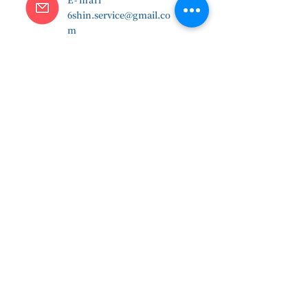
E-mail
6shin.service@gmail.co
m
台南總院 |
(06)7832-136
臺南市學甲區濟生路94號
新店分院 |
(02)8914-7237
新北市新店區北新路二段10
號
林口分院 |
(03)3277-696
桃園縣龜山區文七五街86號
台中分院 |
(04)2330-0278
台中市霧峰區中正路77號