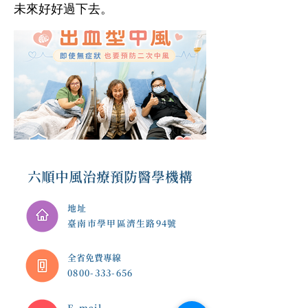
未來好好過下去。
六順中風治療預防醫學機構
地址
臺南市學甲區濟生路94號
​全省免費專線
0800-333-656