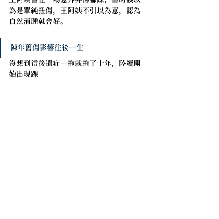
為是單純扭傷，王阿姨不引以為意，認為
自然消腫就會好。
陳年舊傷影響往後一生
沒想到這後遺症一拖就拖了十年，陸續開
始出現踝