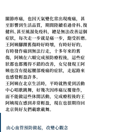
關節疼痛，也因天氣變化常出現痠痛，甚
至影響到生活品質，期間陸續看過骨科、復
健科、甚至風濕免疫科，總是無法改善這個
症狀，每次走一步就是痛一步，飽受折磨。
王阿姨腳踝舊傷時好時壞，有時好好的，
有時發作痛到無法行走，十多年來的舊
傷，阿姨在六順完成預防療程後，這些症
狀都也都獲得不錯的改善，女兒發現王阿
姨也沒有提起腰部痠痛的症狀，走起路來
也感覺輕盈許多。
王阿姨在北京生活時，平時就熱愛到活動
中心唱歌跳舞，好幾次因疼痛反覆發作，
而不能做這些休閒活動，完成療程後的王
阿姨現在感到非常輕盈，現在也很期待回
北京與好友們載歌載舞。 
由心血管預防做起，改變心觀念