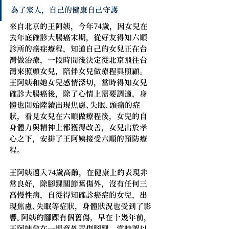
為了家人，自己的健康自己守護
來自北京的王阿姨，今年74歲，因女兒在
去年底確診大腸癌末期，從好友得知六順
診所的癌症療程，知道自己的女兒正在台
灣做治療，一段時間後決定從北京飛往台
灣來照顧女兒，陪伴女兒做療程與照顧。
王阿姨和她女兒感情深切，當時得知女兒
確診大腸癌後，除了心情上需要調適，身
體也開始陸續出現焦慮、失眠、頭痛的症
狀，看見女兒在六順做療程後，女兒的自
身體力與精神上都獲得改善，女兒出於孝
心之下，安排了王阿姨接受六順的預防療
程。
王阿姨邁入74歲高齡，在健康上的表現非
常良好，除腳踝關節舊傷外，沒有任何三
高慢性病，自從得知確診癌症的女兒，出
現焦慮、失眠等症狀，身體狀況也受到了影
響。阿姨的腳踝有個舊傷，早在十幾年前，
王阿姨曾在一場意外弄傷腳踝，當時誤以