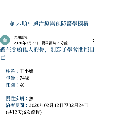
六順中風治療與預防醫學機構
六順診所
2020年3月27日
讀畢需時 2 分鐘
總在照顧他人的你，別忘了學會關照自
己
姓名：
王小姐
年齡：
74歲
性別：
女						
慢性疾病：
無
治療期間：
2020年02月12日至02月24日
(共12天;6次療程)