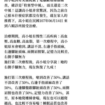
高小姐到奇美醫院做了電腦斷層掃描檢
查，確診是『栓塞型中風』，而且還是二次
中風！這讓高小姐非常驚訝，因為之前自
己根本什麼症狀都沒有發生，就在家人的
推薦下，高小姐在民國107年06月14日 來
到六順診所接受治療。
治療期間，高小姐有慢性三高疾病：高血
壓、高血糖、高血脂，第一次療程中，高小
姐原本會嗆到、講話不清、右邊手指頭麻，
右邊腳趾頭麻、兩側肩膀緊、記憶力比較差、
右側手腳無力
施打第二次療程後，高小姐分享說：她的
右側手腳無力，現在恢復了九成！
施打第三次療程後，嗆到改善了50%、講話
不清改善了50%、右邊手指頭麻改善了
50%，右邊腳盤跟腳趾頭改善了50%、兩側
肩膀也改善了50%、記憶力改善了50%，甚
至，原本她爬樓梯會喘，現在也可以越爬
越高，也比較不容易喘！睡眠品質也改善