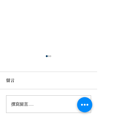
留言
年輕科技新貴的
十多年中風後，重新找回
撰寫留言......
珍貴記憶