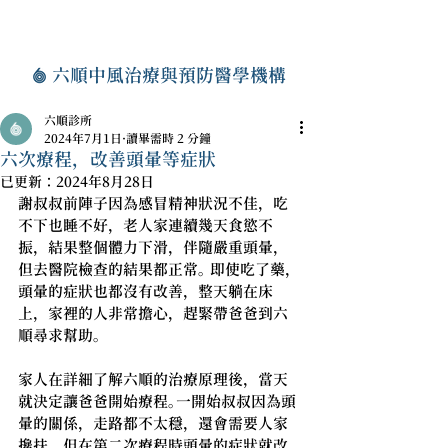
六順中風治療與預防醫學機構
六順診所
2024年7月1日
讀畢需時 2 分鐘
六次療程，改善頭暈等症狀
已更新：
2024年8月28日
謝叔叔前陣子因為感冒精神狀況不佳，吃
不下也睡不好，老人家連續幾天食慾不
振，結果整個體力下滑，伴隨嚴重頭暈，
但去醫院檢查的結果都正常。 即使吃了藥，
頭暈的症狀也都沒有改善，整天躺在床
上，家裡的人非常擔心，趕緊帶爸爸到六
順尋求幫助。
家人在詳細了解六順的治療原理後，當天
就決定讓爸爸開始療程。一開始叔叔因為頭
暈的關係，走路都不太穩，還會需要人家
攙扶，但在第二次療程時頭暈的症狀就改