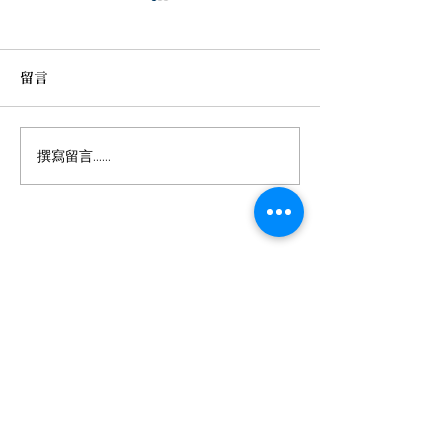
留言
年輕科技新貴的
十多年中風後，重新找回
撰寫留言......
珍貴記憶
六順中風治療預防醫學機構
地址
臺南市學甲區濟生路94號
​全省免費專線
0800-333-656