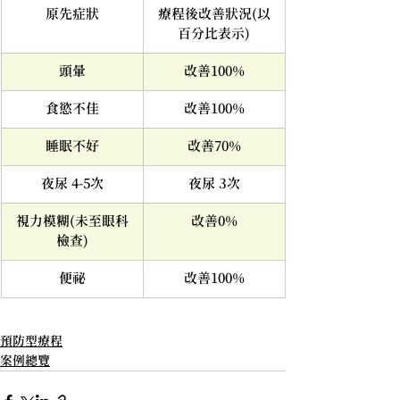
原先症狀
療程後改善狀況(以
百分比表示)
頭暈
改善100%
食慾不佳
改善100%
睡眠不好
改善70%
夜尿 4-5次
夜尿 3次
視力模糊(未至眼科
改善0%
檢查)
便祕
改善100%
預防型療程
案例總覽