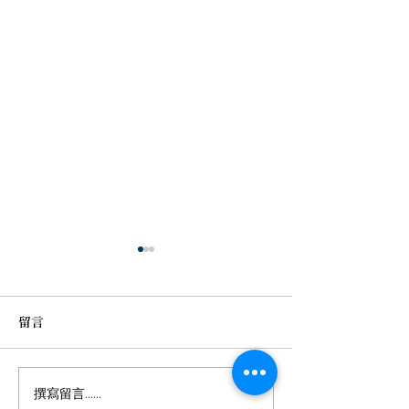
留言
年輕科技新貴的
十多年中風後，重新找回
撰寫留言......