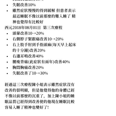
失眠改善10%
雖然症狀慢慢的得到緩解 但患者表示
最近睡眠不像以前那麼的難入睡了 精
神也覺得有比較好
西元2018年08月01日  第三次療程
頭暈改善10→20%
右側脖子緊跟痛改善10→20%
右上肢手肘到手指頭麻(每天早上起床
的十分鐘)改善20%
右邊耳鳴改善40%
腰痠背痛(此症狀有兩年)改善40%
胸悶胸痛改善20%
失眠改善了10→30%
經過這三次療程陳小姐表示雖然症狀沒有
改善的很明顯，但是他覺得他的身體已經
不像以前那麼的沉重了，加上陳小姐的睡
眠品質已經得到改善使的他現在睡眠比較
容易入睡了精神也變好了!