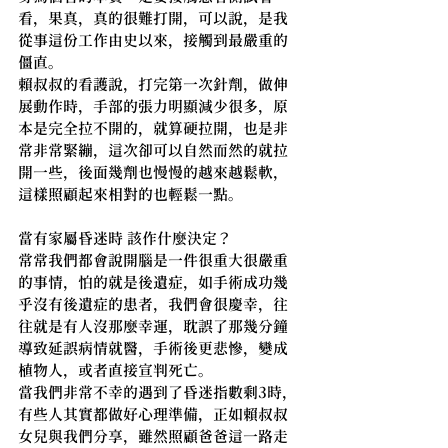
看，果真，真的很難打開，可以說，是我
從事這份工作由史以來，接觸到最嚴重的
僵直。
賴叔叔的看護說，打完第一次針劑，做伸
展動作時，手部的張力明顯減少很多，原
本是完全拉不開的，就算硬拉開，也是非
常非常緊繃，這次卻可以自然而然的就拉
開一些，後面幾劑也慢慢的越來越鬆軟，
這樣照顧起來相對的也輕鬆一點。
當有家屬昏迷時 該作什麼決定？
常常我們都會說開腦是一件很重大很嚴重
的事情，怕的就是後遺症，如手術成功幾
乎沒有後遺症的患者，我們會很慶幸，往
往就是有人沒那麼幸運，耽誤了那幾分鐘
導致延誤病情就醫，手術後更悲慘，變成
植物人，或者直接宣判死亡。
當我們非常不幸的遇到了昏迷指數剩3時，
有些人其實都做好心理準備，正如賴叔叔
女兒與我們分享，雖然照顧爸爸這一路走