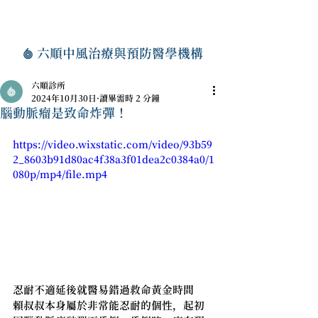
六順中風治療與預防醫學機構
六順診所
2024年10月30日
讀畢需時 2 分鐘
腦動脈瘤是致命炸彈！
https://video.wixstatic.com/video/93b59
2_8603b91d80ac4f38a3f01dea2c0384a0/1
080p/mp4/file.mp4
忍耐不適延後就醫易錯過救命黃金時間
賴叔叔本身屬於非常能忍耐的個性，起初