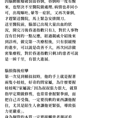
因腦動脈瘤破裂而昏倒，昏倒時一度有醒
來，也堅決不至醫院做處理。病情也非同小
可，出現嘔吐、暈等…症狀，又再次暈倒，
才趕緊送醫院，馬上緊急安排開刀。
送至醫院前，腦部已出現大量出血的狀
況，開完刀後昏迷指數只有3，對於人事物
沒有任何的一點反應，經過親戚介紹後來
到診所，做完第一次療程後，只有很緩慢
的進步，可以說是改善不大，再次回診做
密集療程，對於昏迷指數只剩3的患者可說
是
一瞬千里，
有很大進展
。
腦損傷後痙攣
第一次見到賴叔叔時，他的手上就是握著
兩隻小娃娃，好奇的問家屬，為什麼要握
娃娃呢?家屬說:「因為叔叔張力很大，就算
指甲定期做修剪，也常常會握緊拳頭，而
把自己弄受傷，一定要找軟的東西讓他握
住，尤其是陌生人會讓他更緊張，導致張
力更嚴重」。
身為個管的本質一定要接觸患者測試看