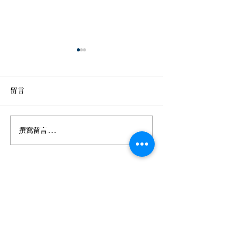
留言
年輕科技新貴的
十多年中風後，重新找回
撰寫留言......
珍貴記憶
六順中風治療預防醫學機構
地址
臺南市學甲區濟生路94號