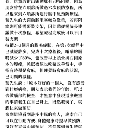
查，居然診斷出頸動脈有70%阻塞，因為
朋友曾在六順診所做過六次預防療程，所
以也來到六順診所進行腦中風預防療程。
葉先生的大頸動脈阻塞較為嚴重，若再阻
塞則可能需要裝支架，因此聽從楊院長建
議做十次療程，希望療程完成後可以不用
裝支架
持續2~3個月的腦鳴症狀，在第7次療程中
已減輕許多，完成十次療程後，嗡嗡的腦
鳴減少了80%，也改善早上頭暈與右側原
本的腰痠，睡眠夜尿也吃藥改善當中，手
指有時還是會麻，但睡覺時會麻的狀況，
已明顯的減輕。
葉先生說：「原本好好的一個人，沒有感受
到什麼病痛，朋友表示我們的年齡，可以
去做腦部的檢查，才無意中發現這麼嚴重
的事情發生在自己身上，既然發現了，就
趕快來做預防。
來到這邊看到許多中風的病人，慶幸自己
可以在行動方便、身體健康時提早做預防，
還好有來做中風預防，不然等到發生時就