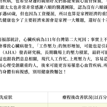
管疾病，也希望身邊的親朋好友們都能來做心血管保養，
哥跟太太也非常非常感謝六順的醫護團隊，認為沒有六順
年邁60歲，但也因為工資優渥，所以也算是家裡經濟的重
去健康也少了主要經濟來源會是家裡一大難題，還好在十
衛福部統計，心臟疾病為111年台灣第二大死因；事實上不
會導致心臟病發生，「工作壓力」的無形增加，可能也是引
會（AHA）發表研究稱，長期職場上的壓力積累，最終可
。這也跟我們息息相關，現代人工作忙、上班壓力大，容易
而心理受創嚴重的人，後來可能更容易罹患心血管疾病。
的身體有病視感，別用健康換麵包！ 
先症狀
療程後改善狀況(以百分