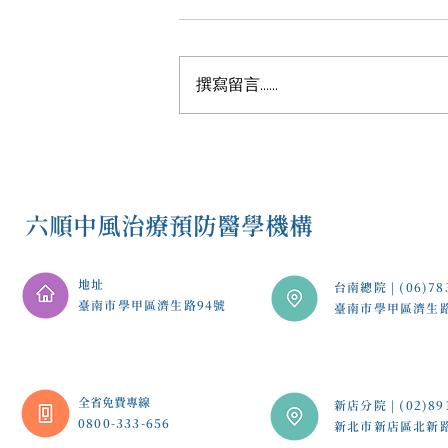
撰寫留言......
從無法站立到散步公園，77歲
楊先生中風後重拾生活希望！
六順中風治療預防醫學機構
地址
台南總院 | (06)78
臺南市學甲區濟生路94號
臺南市學甲區濟生
​全省免費專線
新店分院 | (02)89
0800-333-656
新北市新店區北新