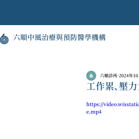
六順中風治療與預防醫學機構
六順診所
2024年1
工作累、壓
https://video.wixsta
e.mp4