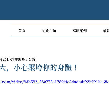
首頁
關於六順
臨床案例
最
0月26日
讀畢需時 3 分鐘
力大，小心壓垮你的身體！
tic.com/video/93b592_58077561789f4e8dadadf92b991be68c