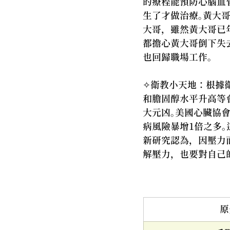
的療程能預防心腦血
生了才做治療。黃大
大哥，雖然黃大哥已
都擔心黃大哥倒下失
也回歸職場工作。 
✧衛教小天地：根據
和膽固醇水平升高等
大元凶。美國心臟協
病風險暴增1倍之多
新研究認為，因壓力
解壓力，也要對自己
原