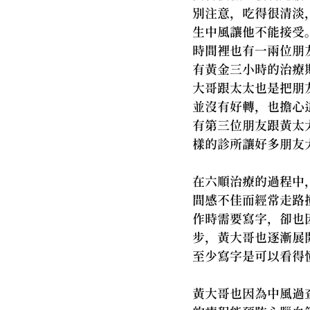
別注意，吃得很清淡
生中風讓他不能接受
時間裡也有一兩位朋
有黃金三小時的治療
大哥跟太太也是把朋
並沒有好轉，也擔心
有第三位朋友跟黃太
樣的診所讓好多朋友
在六順治療的過程中
間感不佳而經常走路
作時需要寫字，卻也
步，黃大哥也逐漸展
至少寫字是可以看得
黃大哥也因為中風過