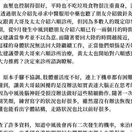
，血壓也控制得很好，平時也不吃垃圾食物很注重養身，
。透過朋友介紹先尋求中醫服用中藥也聽了朋友介紹做針
友跟黃大哥及太太介紹六順診所，但因為多數人的既定印
期，從9月發生中風到聽朋友介紹六順已有一兩個月的時
友建議當參考並不以為意。而隨著要回大陸的時間越接近
這樣的身體狀況無法回大陸繼續工作，正當他們煩惱是否
太建議帶黃大哥來六順診所治療，黃太太也開始對六順感
大力推薦？決定來診所諮詢瞭解。 
，原本手腳不協調、肢體靈活度不好，連上下機車都有困
撞到，讓黃大哥最困擾的是沒辦法如實表達大腦正在思考
因為中風後腦神經受損沒辦法做好這些精細動作。隨著一
開笑顏，練習寫字的狀況也好很多，雖然還沒有辦法恢復
懂也能看出字體結構，走路狀況也比以前好很多。 
查了許多資料，知道中風後會再有二次發生的機率，來治