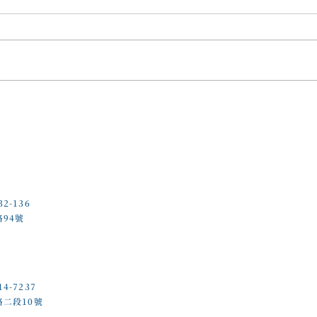
年輕
十多年中風後，重新找回珍貴
記憶
32-136
路94號
14-7237
路二段10號