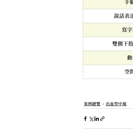
手
說話表
寫字
雙側下肢
動
空
案例總覽
出血型中風