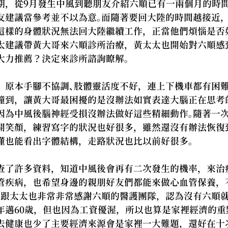
期，從9月發生中風到聽朋友介紹六順已有一兩個月的時
友建議當參考並不以為意。而隨著要回大陸的時間越接近
這樣的身體狀況無法回大陸繼續工作，正當他們煩惱是否
太建議帶黃大哥來六順診所治療，黃太太也開始對六順感
大力推薦？決定來診所諮詢瞭解。
，原本手腳不協調、肢體靈活度不好，連上下機車都有困
撞到，讓黃大哥最困擾的是沒辦法如實表達大腦正在思考
因為中風後腦神經受損沒辦法做好這些精細動作。隨著一
開笑顏，練習寫字的狀況也好很多，雖然還沒有辦法恢復
懂也能看出字體結構，走路狀況也比以前好很多。
查了許多資料，知道中風後會再有二次發生的機率，來治
管疾病，也希望身邊的親朋好友們都能來做心血管保養，
哥跟太太也非常非常感謝六順的醫護團隊，認為沒有六順
年邁60歲，但也因為工資優渥，所以也算是家裡經濟的重
去健康也少了主要經濟來源會是家裡一大難題，還好在十