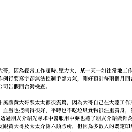
大哥，因為經常工作超時、壓力大，某一天一如往常地工
作例行要寫字卻無法控制手部力氣，剛好預計每兩個月回
公司告假回台灣檢查。
中風讓黃大哥跟太太都很震驚，因為大哥自己在大陸工作
，血壓也控制得很好，平時也不吃垃圾食物很注重養身，
。透過朋友介紹先尋求中醫服用中藥也聽了朋友介紹做針
友跟黃大哥及太太介紹六順診所，但因為多數人的既定印