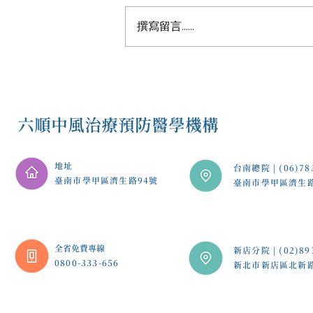
撰寫留言......
從無法站立到散步公園，77歲
楊先生中風後重拾生活希望！
六順中風治療預防醫學機構
地址
台南總院 | (06)78
臺南市學甲區濟生路94號
臺南市學甲區濟生
​全省免費專線
新店分院 | (02)89
0800-333-656
新北市新店區北新