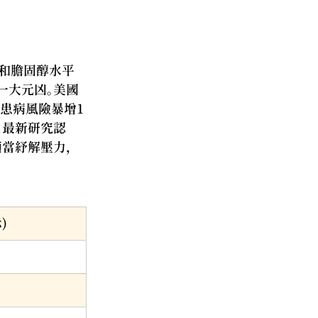
壓和膽固醇水平
一大元凶。美國
患病風險暴增1
。最新研究認
適當紓解壓力，
)