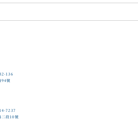
年輕
十多年中風後，重新找回珍貴
記憶
32-136
路94號
14-7237
路二段10號