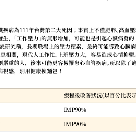
臟疾病為111年台灣第二大死因；事實上不僅肥胖、高血
發生，「工作壓力」的無形增加，可能也是引起心臟病發的
發表研究稱，長期職場上的壓力積累，最終可能導致心臟病
息息相關，現代人工作忙、上班壓力大，容易造成心情抑鬱
創嚴重的人，後來可能更容易罹患心血管疾病。所以除了
病視感，別用健康換麵包！
療程後改善狀況(以百分比表示
IMP90%
考
IMP90%