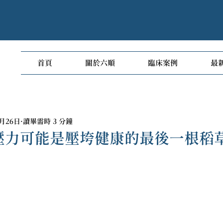
首頁
關於六順
臨床案例
最
2月26日
讀畢需時 3 分鐘
壓力可能是壓垮健康的最後一根稻