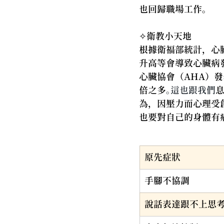
也回歸職場工作。
✧衛教小天地
根據衛福部統計，心
升高等會導致心臟病
心臟協會（AHA）
倍之多
。這也跟我們
為，因壓力而心理受
也要對自己的身體有
原先症狀
手腳不協調
說話表達跟不上思