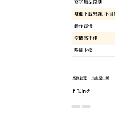
寫字無法控制
雙側下肢緊繃、不自
動作緩慢
空間感不佳
喉嚨卡痰
案例總覽
出血型中風