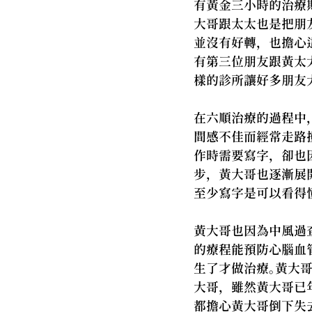
有黃金三小時的治療
大哥跟太太也是把朋
並沒有好轉，也擔心
有第三位朋友跟黃太
樣的診所讓好多朋友
在六順治療的過程中
間感不佳而經常走路
作時需要寫字，卻也
步，黃大哥也逐漸展
至少寫字是可以看得
黃大哥也因為中風過
的療程能預防心腦血
生了才做治療。黃大
大哥，雖然黃大哥已
都擔心黃大哥倒下失