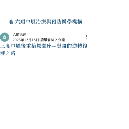
六順中風治療與預防醫學機構
六順診所
2025年12月18日
讀畢需時 2 分鐘
三度中風後重拾駕駛座—賢哥的逆轉復
健之路