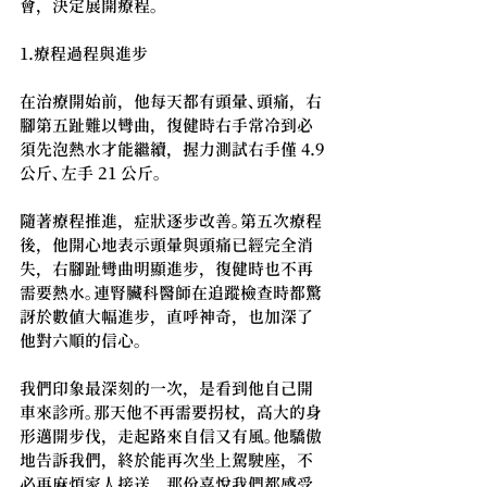
會，決定展開療程。
1.療程過程與進步
在治療開始前，他每天都有頭暈、頭痛，右
腳第五趾難以彎曲，復健時右手常冷到必
須先泡熱水才能繼續，握力測試右手僅 4.9 
公斤、左手 21 公斤。
隨著療程推進，症狀逐步改善。第五次療程
後，他開心地表示頭暈與頭痛已經完全消
失，右腳趾彎曲明顯進步，復健時也不再
需要熱水。連腎臟科醫師在追蹤檢查時都驚
訝於數值大幅進步，直呼神奇，也加深了
他對六順的信心。
我們印象最深刻的一次，是看到他自己開
車來診所。那天他不再需要拐杖，高大的身
形邁開步伐，走起路來自信又有風。他驕傲
地告訴我們，終於能再次坐上駕駛座，不
必再麻煩家人接送，那份喜悅我們都感受