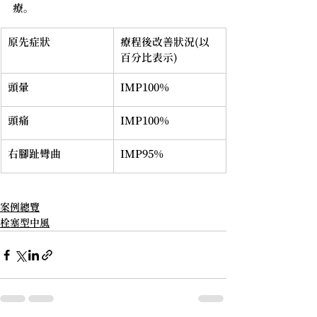
療。
原先症狀
療程後改善狀況(以
百分比表示)
頭暈
IMP100%
頭痛
IMP100%
右腳趾彎曲
IMP95%
案例總覽
栓塞型中風