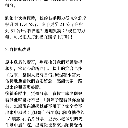
得到。
到第十次療程時，他的右手握力從 4.9 公斤
提升到 17.4 公斤，左手更從 21 公斤進步
到 51 公斤。我們還打趣地笑說：「現在的力
氣，可以把人打到黏在牆壁上了啦！」
2.自信與改變
原本嚴肅的賢哥，療程後與我們互動變得
親切，常關心診所同仁，臉上的笑容也多
了起來，整個人更有自信。療程結束當天，
他特地邀請我們合影留念，感謝大家一路
以來的照顧與鼓勵。
後續追蹤中，賢哥分享，有位工廠老闆娘
看到他時驚訝不已：「前陣子還看到你坐輪
椅，怎麼現在連拐杖都不用了？完全看不
出來中風過！」賢哥自信地拿出隨身攜帶的
「六順診所」名片分享，並表示老闆娘的先
生剛中風住院，出院後也想來六順接受治