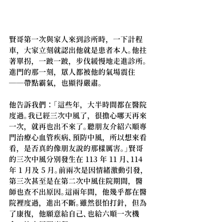
賢哥第一次與家人來到診所時，一下計程
車，大家立刻就認出他就是患者本人。他拄
著單拐，一跛一跛，步伐緩慢地走進診所。
進門的那一刻，眾人都被他的氣場震住
──帶點霸氣，也顯得嚴肅。
他告訴我們：「這些年，大半時間都在醫院
度過。我已經三次中風了，很擔心哪天再來
一次，就再也出不來了。聽朋友介紹六順專
門治療心血管疾病、預防中風，所以想來看
看，是否真的像朋友說的那樣厲害。」賢哥
的三次中風分別發生在 113 年 11 月、114 
年 1 月及 5 月。前兩次是因情緒激動引發，
第三次甚至是在第二次中風住院期間，醫
師也查不出原因。這兩年間，他幾乎都在醫
院裡度過，進出不斷。雖然很怕打針，但為
了康復，他願意給自己、也給六順一次機