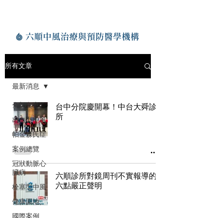
六順中風治療與預防醫學機構
所有文章
最新消息
全部文章
台中分院慶開幕！中台大舜診
所
出血型中風
帕金森氏症
案例總覽
冠狀動脈心
臟病
六順診所對鏡周刊不實報導的
六點嚴正聲明
栓塞型中風
健康園地
國際案例