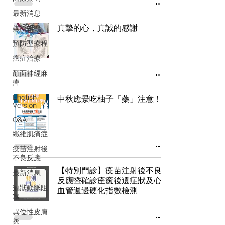
最新消息
真摯的心，真誠的感謝
媒體報導
預防型療程
癌症治療
顏面神經麻
痺
English
中秋應景吃柚子「藥」注意！
Version
Q&A
纖維肌痛症
疫苗注射後
不良反應
【特別門診】疫苗注射後不良
最新消息
反應暨確診痊癒後遺症狀及心
冠狀動脈阻
血管週邊硬化指數檢測
塞
異位性皮膚
炎